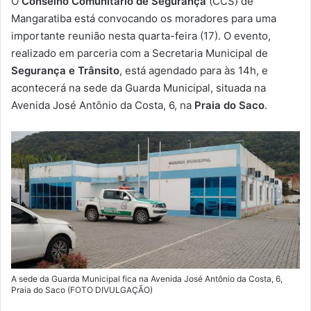
O
Conselho Comunitário de Segurança
(CCS) de
-
Mangaratiba está convocando os moradores para uma
m
importante reunião nesta quarta-feira (17). O evento,
a
realizado em parceria com a Secretaria Municipal de
i
Segurança e Trânsito
, está agendado para às 14h, e
l
acontecerá na sede da Guarda Municipal, situada na
Avenida José Antônio da Costa, 6, na
Praia do Saco
.
A sede da Guarda Municipal fica na Avenida José Antônio da Costa, 6,
Praia do Saco (FOTO DIVULGAÇÃO)