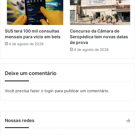
b
E
a
x
t
c
e
e
r
l
SUS terá 100 mil consultas
Concurso da Câmara de
o
t
mensais para vício em bets
Seropédica tem novas datas
P
e
de prova
4 de agosto de 2026
r
m
4 de agosto de 2026
o
m
M
a
E
t
A
Deixe um comentário
r
í
c
Você precisa fazer o
login
para publicar um comentário.
u
l
a
s
a
Nossas redes
b
e