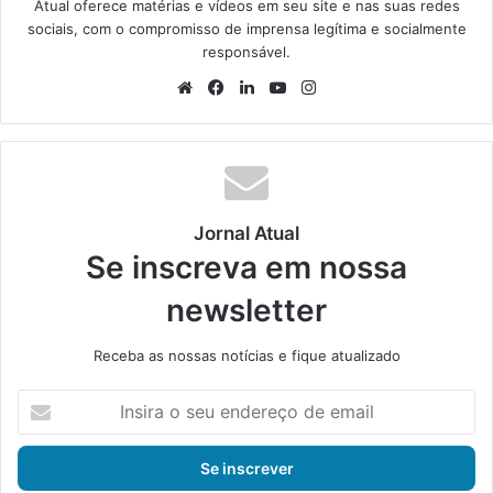
Atual oferece matérias e vídeos em seu site e nas suas redes
sociais, com o compromisso de imprensa legítima e socialmente
responsável.
We
Fa
Lin
Yo
Ins
bsi
ce
ke
uT
tag
te
bo
din
ub
ra
ok
e
m
Jornal Atual
Se inscreva em nossa
newsletter
Receba as nossas notícias e fique atualizado
I
n
s
i
r