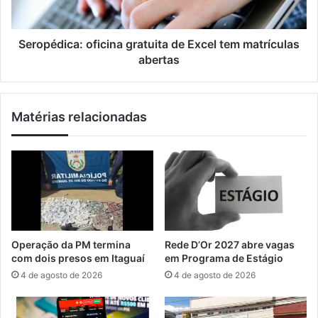
u
i
d
c
i
a
Seropédica: oficina gratuita de Excel tem matrículas
ê
:
abertas
n
o
c
f
i
i
Matérias relacionadas
a
c
p
i
ú
n
b
a
l
g
i
r
c
a
a
t
p
u
Operação da PM termina
Rede D’Or 2027 abre vagas
a
i
com dois presos em Itaguaí
em Programa de Estágio
r
t
4 de agosto de 2026
4 de agosto de 2026
a
a
d
d
e
e