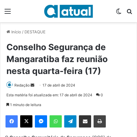
Menu
Switch
P
Início
/
DESTAQUE
Conselho Segurança de
Mangaratiba faz reunião
nesta quarta-feira (17)
Redação
M
17 de abril de 2024
a
Esta matéria foi atualizada em: 17 de abril de 2024
0
n
1 minuto de leitura
d
e
Facebook
X
Messenger
WhatsApp
Telegram
Compartilhar via e-mail
Imprimir
u
m
e