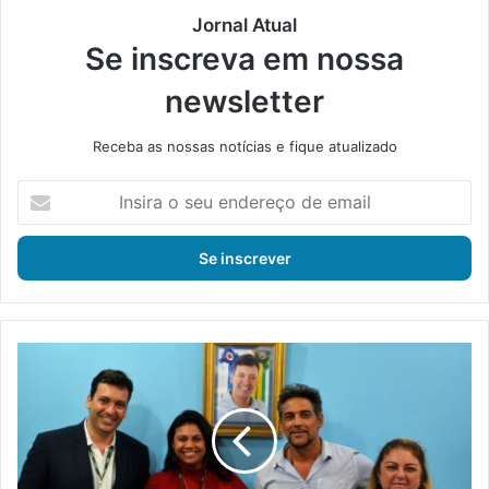
Jornal Atual
Se inscreva em nossa
newsletter
Receba as nossas notícias e fique atualizado
I
n
s
i
r
a
o
s
C
e
o
u
n
e
s
n
e
d
l