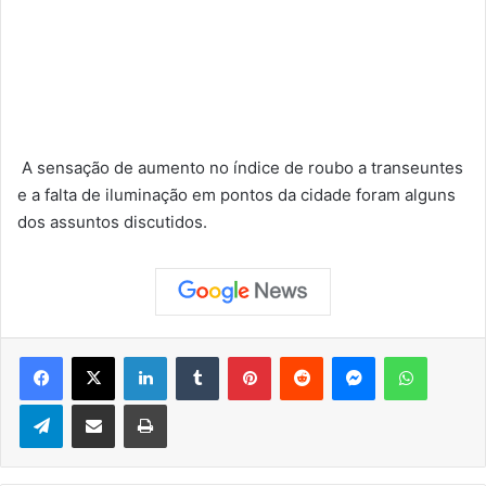
A sensação de aumento no índice de roubo a transeuntes
e a falta de iluminação em pontos da cidade foram alguns
dos assuntos discutidos.
Facebook
X
Linkedin
Tumblr
Pinterest
Reddit
Messenger
WhatsApp
Telegram
Compartilhar via e-mail
Imprimir