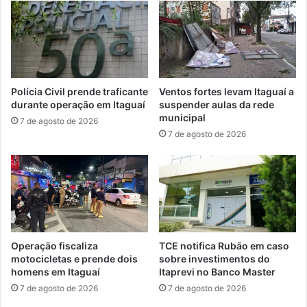
r
9
e
/
c
1
e
9
b
e
Polícia Civil prende traficante
Ventos fortes levam Itaguaí a
n
durante operação em Itaguaí
suspender aulas da rede
o
municipal
7 de agosto de 2026
v
7 de agosto de 2026
o
s
t
e
l
e
f
o
Operação fiscaliza
TCE notifica Rubão em caso
n
motocicletas e prende dois
sobre investimentos do
e
homens em Itaguaí
Itaprevi no Banco Master
s
7 de agosto de 2026
7 de agosto de 2026