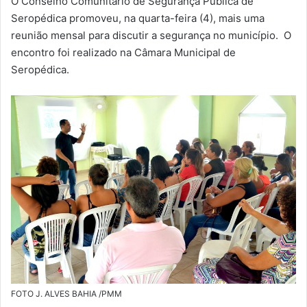
O Conselho Comunitário de Segurança Pública de
-
Seropédica promoveu, na quarta-feira (4), mais uma
m
reunião mensal para discutir a segurança no município. O
a
encontro foi realizado na Câmara Municipal de
i
Seropédica.
l
FOTO J. ALVES BAHIA /PMM