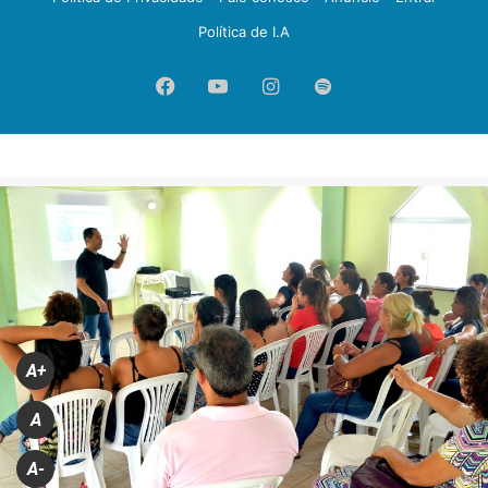
Política de I.A
Facebook
YouTube
Instagram
Spotify
A+
A
A-