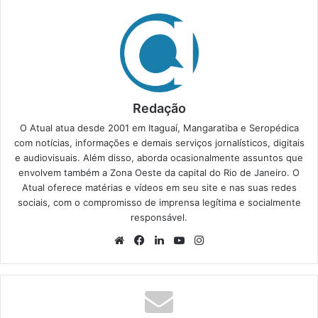
Redação
O Atual atua desde 2001 em Itaguaí, Mangaratiba e Seropédica
com notícias, informações e demais serviços jornalísticos, digitais
e audiovisuais. Além disso, aborda ocasionalmente assuntos que
envolvem também a Zona Oeste da capital do Rio de Janeiro. O
Atual oferece matérias e vídeos em seu site e nas suas redes
sociais, com o compromisso de imprensa legítima e socialmente
responsável.
We
Fa
Lin
Yo
Ins
bsi
ce
ke
uT
tag
te
bo
din
ub
ra
ok
e
m