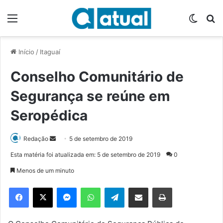
Menu
Switch
P
Início
/
Itaguaí
Conselho Comunitário de
Segurança se reúne em
Seropédica
Redação
M
5 de setembro de 2019
a
Esta matéria foi atualizada em: 5 de setembro de 2019
0
n
Menos de um minuto
d
e
Facebook
X
Messenger
WhatsApp
Telegram
Compartilhar via e-mail
Imprimir
u
m
e