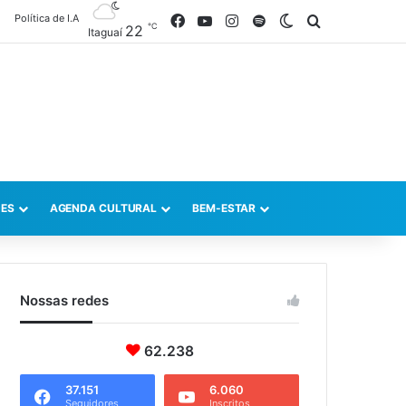
Política de I.A
Facebook
YouTube
Instagram
Spotify
Switch skin
Procurar po
℃
22
Itaguaí
ES
AGENDA CULTURAL
BEM-ESTAR
Nossas redes
62.238
37.151
6.060
Seguidores
Inscritos