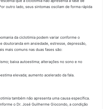
escenta que a ciclotimia não apresenta a fase de
 Por outro lado, seus sintomas oscilam de forma rápida
omania da ciclotimia podem variar conforme o
a e doutoranda em ansiedade, estresse, depressão,
nais mais comuns nas duas fases são:
ismo; baixa autoestima; alterações no sono e no
toestima elevada; aumento acelerado da fala.
clotimia também não apresenta uma causa específica.
Conforme o Dr. José Guilherme Giocondo, a condição