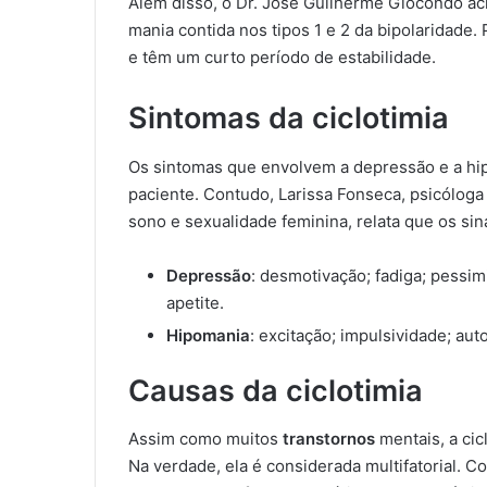
Além disso, o Dr. José Guilherme Giocondo acr
mania contida nos tipos 1 e 2 da bipolaridade.
e têm um curto período de estabilidade.
Sintomas da ciclotimia
Os sintomas que envolvem a depressão e a hip
paciente. Contudo, Larissa Fonseca, psicólog
sono e sexualidade feminina, relata que os si
Depressão
: desmotivação; fadiga; pessim
apetite.
Hipomania
: excitação; impulsividade; au
Causas da ciclotimia
Assim como muitos
transtornos
mentais, a ci
Na verdade, ela é considerada multifatorial. 