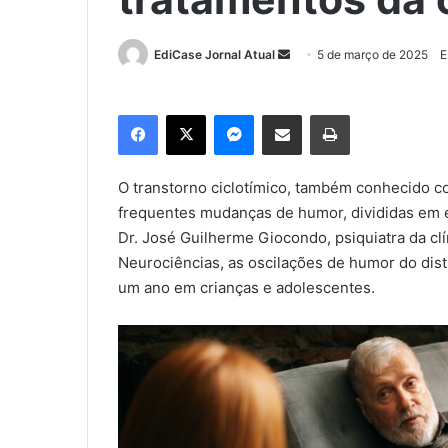
EdiCase Jornal Atual
M
5 de março de 2025
E
a
n
Facebook
X
Messenger
Compartilhar via e-mail
Imprimir
d
e
u
O transtorno ciclotímico, também conhecido co
m
frequentes mudanças de humor, divididas em 
e
Dr. José Guilherme Giocondo, psiquiatra da cl
-
Neurociências, as oscilações de humor do dis
m
um ano em crianças e adolescentes.
a
i
l