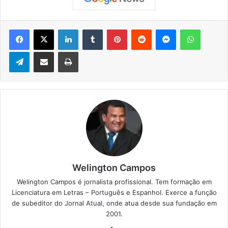
Facebook
X
Linkedin
Tumblr
Pinterest
Reddit
Messenger
WhatsApp
Telegram
Compartilhar via e-mail
Imprimir
Welington Campos
Welington Campos é jornalista profissional. Tem formação em
Licenciatura em Letras – Português e Espanhol. Exerce a função
de subeditor do Jornal Atual, onde atua desde sua fundação em
2001.