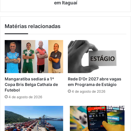
e
o
em Itaguaí
r
p
r
o
o
r
Matérias relacionadas
m
d
p
e
e
s
a
c
b
u
a
m
s
p
t
r
e
i
Mangaratiba sediará a 1ª
Rede D’Or 2027 abre vagas
c
r
Copa Bris Belga Cathala de
em Programa de Estágio
i
m
Futebol
4 de agosto de 2026
m
e
4 de agosto de 2026
e
d
n
i
t
d
o
a
e
p
m
r