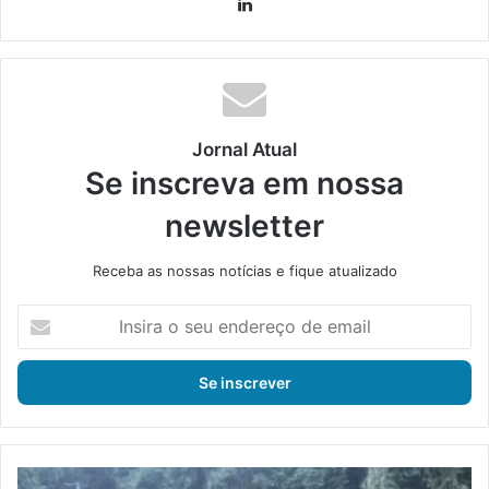
Lin
ke
din
Jornal Atual
Se inscreva em nossa
newsletter
Receba as nossas notícias e fique atualizado
I
n
s
i
r
a
o
s
C