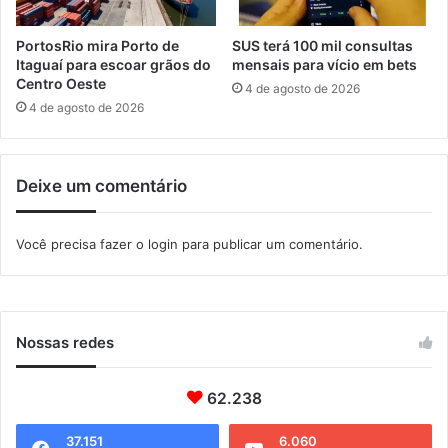
M
o
a
t
PortosRio mira Porto de
SUS terá 100 mil consultas
n
e
Itaguaí para escoar grãos do
mensais para vício em bets
g
t
Centro Oeste
4 de agosto de 2026
a
i
4 de agosto de 2026
r
v
a
a
t
e
Deixe um comentário
i
m
b
I
a
t
Você precisa fazer o
login
para publicar um comentário.
a
g
u
a
í
Nossas redes
62.238
37.151
6.060