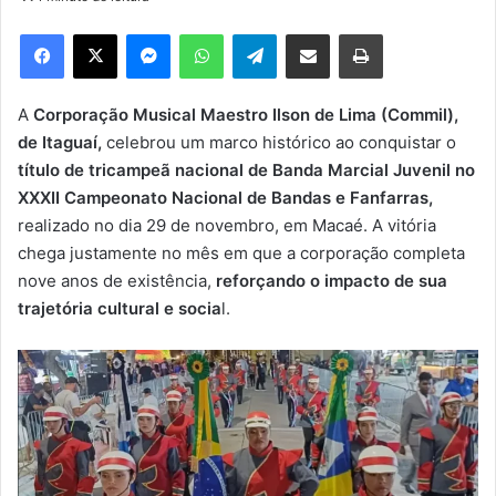
d
e
Facebook
X
Messenger
WhatsApp
Telegram
Compartilhar via e-mail
Imprimir
u
m
e
A
Corporação Musical Maestro Ilson de Lima (Commil),
-
de Itaguaí,
celebrou um marco histórico ao conquistar o
m
título de tricampeã nacional de
Banda Marcial Juvenil no
a
XXXII Campeonato Nacional de Bandas e Fanfarras,
i
realizado no dia 29 de novembro, em Macaé. A vitória
l
chega justamente no mês em que a corporação completa
nove anos de existência,
reforçando o impacto de sua
trajetória cultural e socia
l.