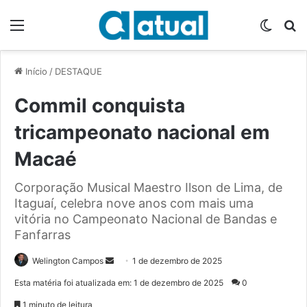
Menu
Switch
P
Início
/
DESTAQUE
Commil conquista
tricampeonato nacional em
Macaé
Corporação Musical Maestro Ilson de Lima, de
Itaguaí, celebra nove anos com mais uma
vitória no Campeonato Nacional de Bandas e
Fanfarras
Welington Campos
M
1 de dezembro de 2025
a
Esta matéria foi atualizada em: 1 de dezembro de 2025
0
n
1 minuto de leitura