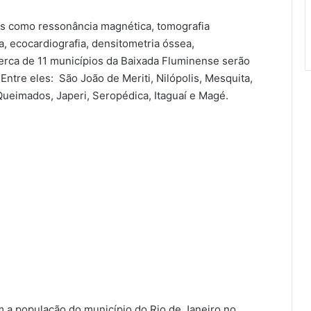
es como ressonância magnética, tomografia
, ecocardiografia, densitometria óssea,
Cerca de 11 municípios da Baixada Fluminense serão
ntre eles: São João de Meriti, Nilópolis, Mesquita,
ueimados, Japeri, Seropédica, Itaguaí e Magé.
 a população do município do Rio de Janeiro no