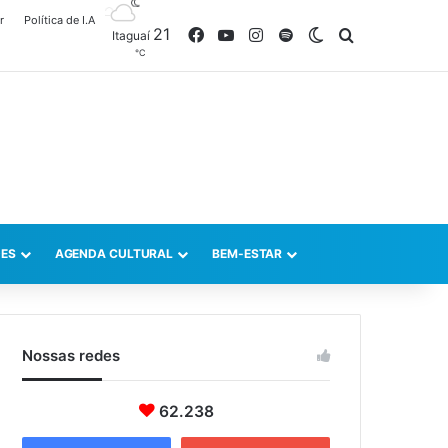
r
Política de I.A
21
Facebook
YouTube
Instagram
Spotify
Switch skin
Procurar po
Itaguaí
℃
ES
AGENDA CULTURAL
BEM-ESTAR
Nossas redes
62.238