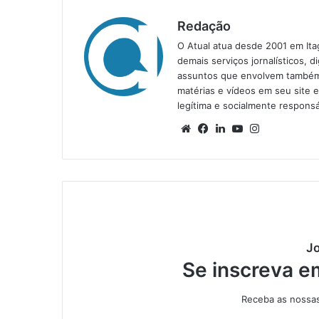
Redação
O Atual atua desde 2001 em Ita
demais serviços jornalísticos, d
assuntos que envolvem também a
matérias e vídeos em seu site 
legítima e socialmente responsá
We
Fa
Lin
Yo
Ins
bsi
ce
ke
uT
tag
te
bo
din
ub
ra
ok
e
m
Jo
Se inscreva e
Receba as nossas 