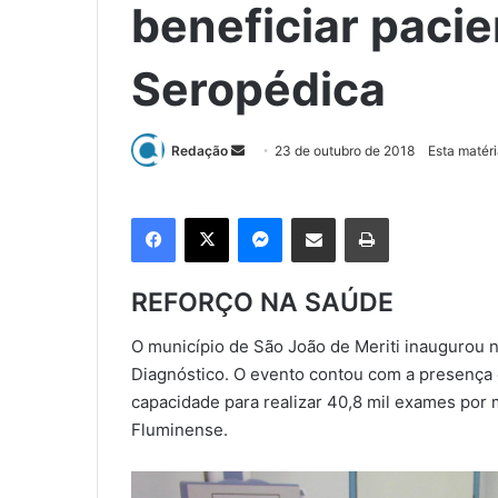
beneficiar pacie
Seropédica
Redação
M
23 de outubro de 2018
Esta matéri
a
n
Facebook
X
Messenger
Compartilhar via e-mail
Imprimir
d
e
u
REFORÇO NA SAÚDE
m
e
O município de São João de Meriti inaugurou n
-
Diagnóstico. O evento contou com a presença 
m
capacidade para realizar 40,8 mil exames por m
a
Fluminense.
i
l