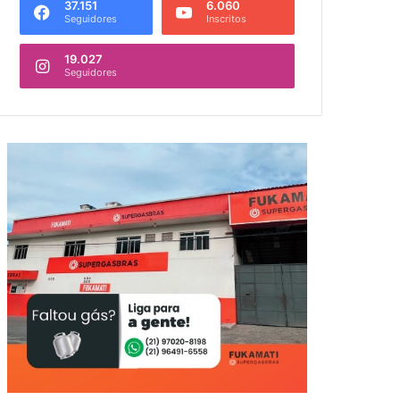
37.151
6.060
Seguidores
Inscritos
19.027
Seguidores