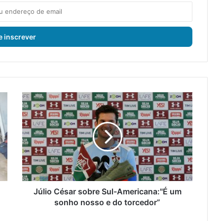
J
ú
l
i
o
C
é
s
a
r
Júlio César sobre Sul-Americana:"É um
s
sonho nosso e do torcedor”
o