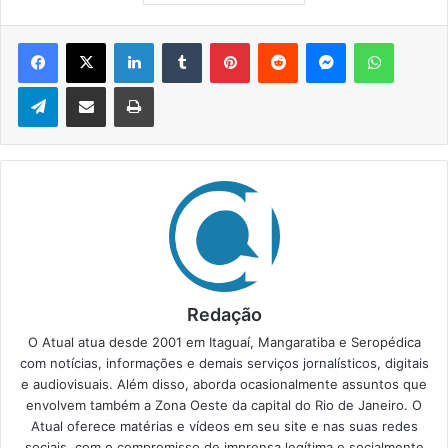
Facebook
X
Linkedin
Tumblr
Pinterest
Reddit
Messenger
WhatsApp
Telegram
Compartilhar via e-mail
Imprimir
Redação
O Atual atua desde 2001 em Itaguaí, Mangaratiba e Seropédica
com notícias, informações e demais serviços jornalísticos, digitais
e audiovisuais. Além disso, aborda ocasionalmente assuntos que
envolvem também a Zona Oeste da capital do Rio de Janeiro. O
Atual oferece matérias e vídeos em seu site e nas suas redes
sociais, com o compromisso de imprensa legítima e socialmente