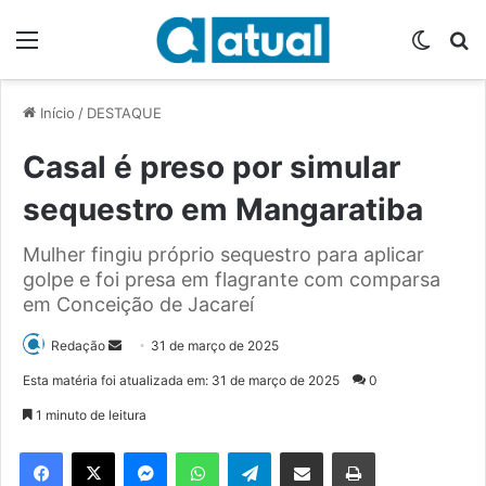
Menu
Switch
P
Início
/
DESTAQUE
Casal é preso por simular
sequestro em Mangaratiba
Mulher fingiu próprio sequestro para aplicar
golpe e foi presa em flagrante com comparsa
em Conceição de Jacareí
Redação
M
31 de março de 2025
a
Esta matéria foi atualizada em: 31 de março de 2025
0
n
1 minuto de leitura
d
e
Facebook
X
Messenger
WhatsApp
Telegram
Compartilhar via e-mail
Imprimir
u