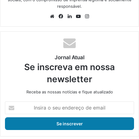
responsável.
We
Fa
Lin
Yo
Ins
bsi
ce
ke
uT
tag
te
bo
din
ub
ra
ok
e
m
Jornal Atual
Se inscreva em nossa
newsletter
Receba as nossas notícias e fique atualizado
I
n
s
i
r
a