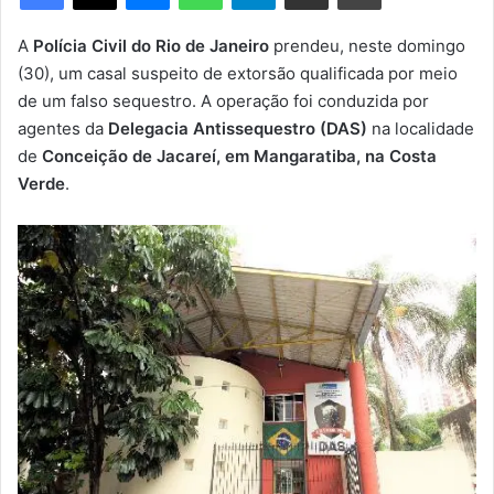
m
e
A
Polícia Civil do Rio de Janeiro
prendeu, neste domingo
-
(30), um casal suspeito de extorsão qualificada por meio
m
de um falso sequestro. A operação foi conduzida por
a
agentes da
Delegacia Antissequestro (DAS)
na localidade
i
de
Conceição de Jacareí, em Mangaratiba, na Costa
l
Verde
.