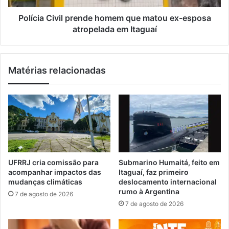
a
i
b
v
Polícia Civil prende homem que matou ex-esposa
e
i
atropelada em Itaguaí
r
l
p
p
a
r
Matérias relacionadas
r
e
a
n
c
d
u
e
l
h
t
o
i
m
v
e
a
m
UFRRJ cria comissão para
Submarino Humaitá, feito em
r
q
acompanhar impactos das
Itaguaí, faz primeiro
r
u
mudanças climáticas
deslocamento internacional
o
e
rumo à Argentina
7 de agosto de 2026
s
m
7 de agosto de 2026
a
a
s
t