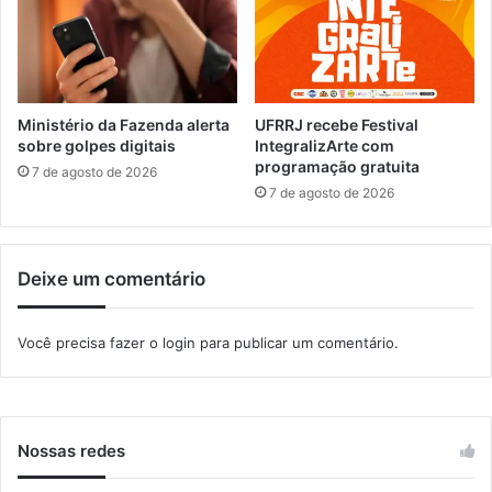
d
o
e
u
s
e
l
x
u
-
m
e
Ministério da Fazenda alerta
UFRRJ recebe Festival
b
s
sobre golpes digitais
IntegralizArte com
r
programação gratuita
p
7 de agosto de 2026
a
o
7 de agosto de 2026
n
s
t
a
e
a
Deixe um comentário
s
t
r
o
Você precisa fazer o
login
para publicar um comentário.
p
e
l
a
d
Nossas redes
a
e