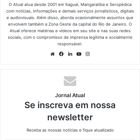
O Atual atua desde 2001 em Itaguaí, Mangaratiba e Seropédica
com notícias, informações e demais serviços jornalísticos, digitais
e audiovisuais. Além disso, aborda ocasionalmente assuntos que
envolvem também a Zona Oeste da capital do Rio de Janeiro. O
Atual oferece matérias e vídeos em seu site e nas suas redes
sociais, com o compromisso de imprensa legítima e socialmente
responsável.
We
Fa
Lin
Yo
Ins
bsi
ce
ke
uT
tag
te
bo
din
ub
ra
ok
e
m
Jornal Atual
Se inscreva em nossa
newsletter
Receba as nossas notícias e fique atualizado