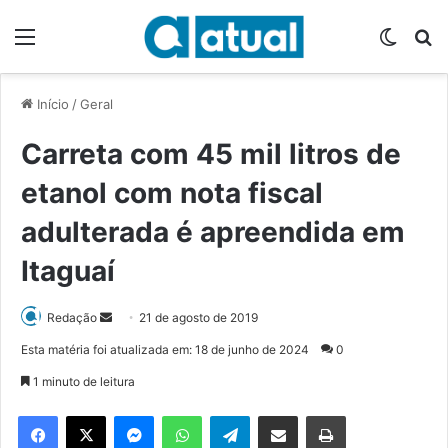
Menu
Switch
P
Início
/
Geral
Carreta com 45 mil litros de
etanol com nota fiscal
adulterada é apreendida em
Itaguaí
Redação
M
21 de agosto de 2019
a
Esta matéria foi atualizada em: 18 de junho de 2024
0
n
1 minuto de leitura
d
e
Facebook
X
Messenger
WhatsApp
Telegram
Compartilhar via e-mail
Imprimir
u