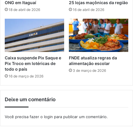
ONG em Itaguaí
25 lojas maçônicas da região
l
s
18 de abril de 2026
16 de abril de 2026
e
o
t
b
a
r
a
e
d
f
u
r
l
e
t
q
Caixa suspende Pix Saque e
FNDE atualiza regras da
e
u
Pix Troco em lotéricas de
alimentação escolar
r
ê
todo o país
3 de março de 2026
a
n
16 de março de 2026
d
c
a
i
e
a
m
Deixe um comentário
d
S
o
e
s
Você precisa fazer o
login
para publicar um comentário.
r
p
o
r
p
o