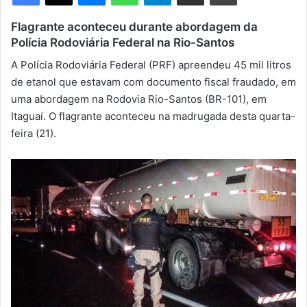
m
Flagrante aconteceu durante abordagem da
e
Polícia Rodoviária Federal na Rio-Santos
-
m
A Polícia Rodoviária Federal (PRF) apreendeu 45 mil litros
a
de etanol que estavam com documento fiscal fraudado, em
i
uma abordagem na Rodovia Rio-Santos (BR-101), em
l
Itaguaí. O flagrante aconteceu na madrugada desta quarta-
feira (21).