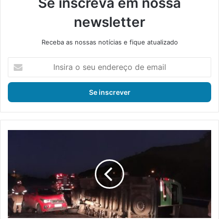
Se inscreva em nossa
newsletter
Receba as nossas notícias e fique atualizado
I
n
s
i
r
a
o
s
A
e
c
u
i
e
d
n
e
d
n
e
t
r
e
e
e