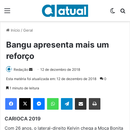
Menu
Switch
P
Início
/
Geral
Bangu apresenta mais um
reforço
Redação
M
12 de dezembro de 2018
a
Esta matéria foi atualizada em: 12 de dezembro de 2018
0
n
1 minuto de leitura
d
e
Facebook
X
Messenger
WhatsApp
Telegram
Compartilhar via e-mail
Imprimir
u
m
CARIOCA 2019
e
-
Com 26 anos, o lateral-direito Kelvin chega a Moça Bonita