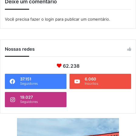
Deixe um comentário
m
p
r
Você precisa fazer o
login
para publicar um comentário.
e
g
o
Nossas redes
62.238
37.151
6.060
Seguidores
Inscritos
19.027
Seguidores