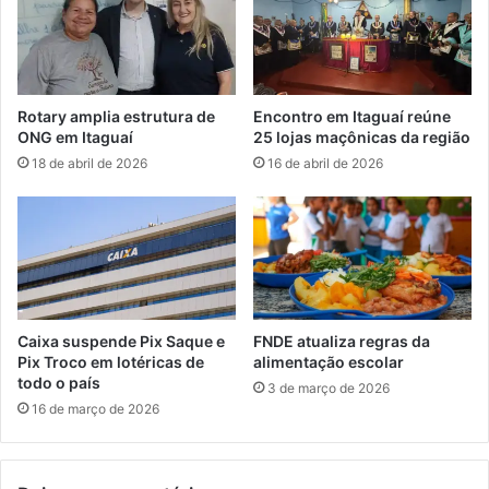
e
n
f
o
e
v
r
a
i
s
Rotary amplia estrutura de
Encontro em Itaguaí reúne
d
o
ONG em Itaguaí
25 lojas maçônicas da região
o
p
18 de abril de 2026
16 de abril de 2026
s
o
e
r
m
t
I
u
t
n
a
i
g
d
u
a
Caixa suspende Pix Saque e
FNDE atualiza regras da
a
d
Pix Troco em lotéricas de
alimentação escolar
í
e
todo o país
3 de março de 2026
s
16 de março de 2026
d
e
e