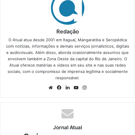
Redação
O Atual atua desde 2001 em Itaguaí, Mangaratiba e Seropédica
com notícias, informações e demais serviços jornalísticos, digitais
e audiovisuais. Além disso, aborda ocasionalmente assuntos que
envolvem também a Zona Oeste da capital do Rio de Janeiro. O
Atual oferece matérias e vídeos em seu site e nas suas redes
sociais, com o compromisso de imprensa legítima e socialmente
responsável.
We
Fa
Lin
Yo
Ins
bsi
ce
ke
uT
tag
te
bo
din
ub
ra
ok
e
m
Jornal Atual