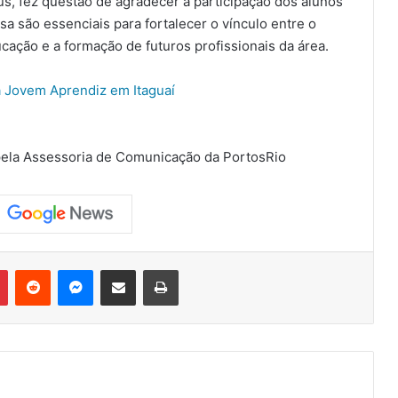
s, fez questão de agradecer a participação dos alunos
 são essenciais para fortalecer o vínculo entre o
cação e a formação de futuros profissionais da área.
ra Jovem Aprendiz em Itaguaí
 pela Assessoria de Comunicação da PortosRio
Pinterest
Reddit
Messenger
Compartilhar via e-mail
Imprimir