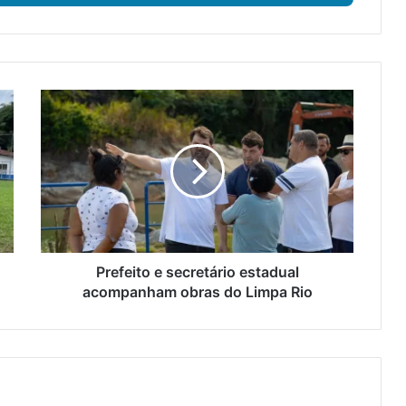
P
r
e
f
e
i
t
o
e
s
Prefeito e secretário estadual
e
acompanham obras do Limpa Rio
c
r
e
t
á
r