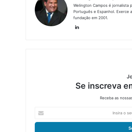
Welington Campos é jornalista p
Português e Espanhol. Exerce a
fundação em 2001.
Lin
ke
din
Jo
Se inscreva e
Receba as nossas 
I
n
s
i