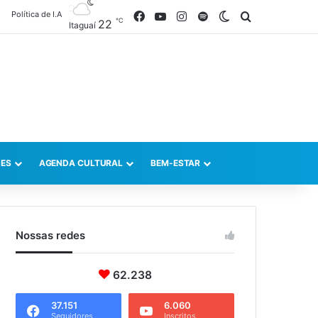
Política de I.A
Facebook
YouTube
Instagram
Spotify
Switch skin
Procurar po
℃
22
Itaguaí
ES
AGENDA CULTURAL
BEM-ESTAR
Nossas redes
62.238
37.151
6.060
Seguidores
Inscritos