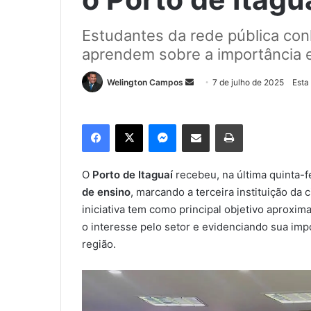
Estudantes da rede pública conh
aprendem sobre a importância e
Welington Campos
M
7 de julho de 2025
Esta
a
n
Facebook
X
Messenger
Compartilhar via e-mail
Imprimir
d
e
u
O
Porto de Itaguaí
recebeu, na última quinta-fe
m
de ensino
, marcando a terceira instituição da 
e
iniciativa tem como principal objetivo aproxim
-
o interesse pelo setor e evidenciando sua im
m
região.
a
i
l