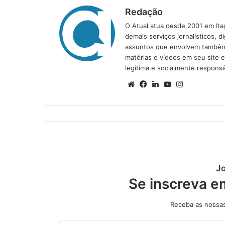
Redação
O Atual atua desde 2001 em Ita
demais serviços jornalísticos, d
assuntos que envolvem também a
matérias e vídeos em seu site 
legítima e socialmente responsá
We
Fa
Lin
Yo
Ins
bsi
ce
ke
uT
tag
te
bo
din
ub
ra
ok
e
m
Jo
Se inscreva e
Receba as nossas 
I