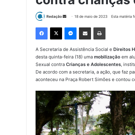
Redação
M
18 de maio de 2023
Esta matéria 
a
Facebook
X
Messenger
Compartilhar via e-mail
Imprimir
n
d
e
A Secretaria de Assistência Social e
Direitos
u
desta quinta-feira (18) uma
mobilização
em al
m
Sexual contra
Crianças e Adolescentes
, inst
e
De acordo com a secretaria, a ação, que faz p
-
aconteceu na Praça Robert Simões e contou com
m
a
i
l