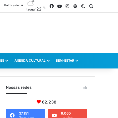
Política de I.A
Facebook
YouTube
Instagram
Spotify
Switch skin
Procurar po
℃
22
Itaguaí
ES
AGENDA CULTURAL
BEM-ESTAR
Nossas redes
62.238
37.151
6.060
Seguidores
Inscritos