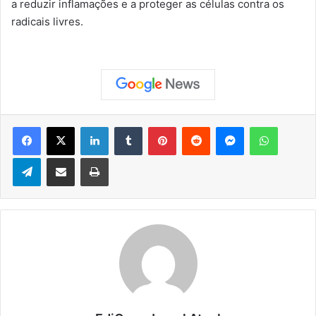
a reduzir inflamações e a proteger as células contra os
radicais livres.
Facebook
X
Linkedin
Tumblr
Pinterest
Reddit
Messenger
WhatsApp
Telegram
Compartilhar via e-mail
Imprimir