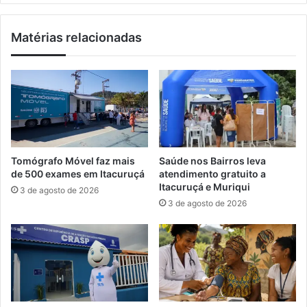
d
r
a
e
Matérias relacionadas
r
s
a
c
ç
a
a
n
m
t
i
e
s
s
t
e
a
l
Tomógrafo Móvel faz mais
Saúde nos Bairros leva
u
e
de 500 exames em Itacuruçá
atendimento gratuito a
s
v
Itacuruçá e Muriqui
3 de agosto de 2026
t
e
3 de agosto de 2026
r
s
a
p
l
a
i
r
a
a
n
o
o
v