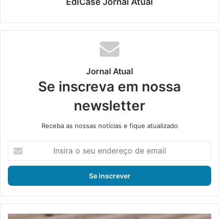
EdiCase Jornal Atual
Jornal Atual
Se inscreva em nossa
newsletter
Receba as nossas notícias e fique atualizado
I
n
s
i
r
a
o
s
4