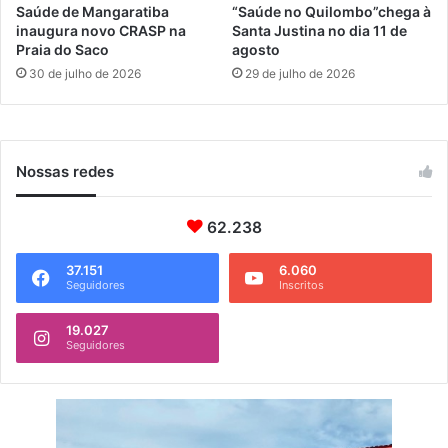
e
Saúde de Mangaratiba
“Saúde no Quilombo”chega à
r
inaugura novo CRASP na
Santa Justina no dia 11 de
Praia do Saco
agosto
ã
o
30 de julho de 2026
29 de julho de 2026
Nossas redes
62.238
37.151
6.060
Seguidores
Inscritos
19.027
Seguidores