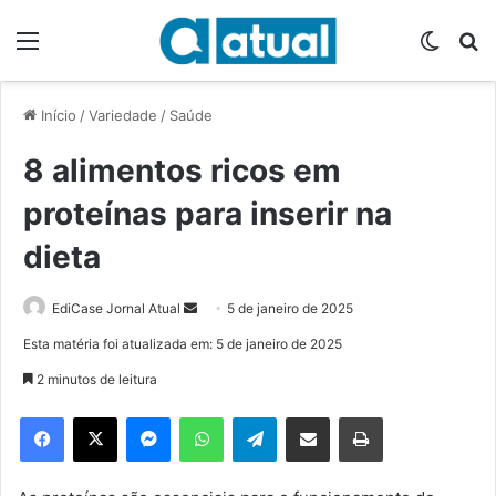
Menu
Switch
P
Início
/
Variedade
/
Saúde
8 alimentos ricos em
proteínas para inserir na
dieta
EdiCase Jornal Atual
M
5 de janeiro de 2025
a
Esta matéria foi atualizada em: 5 de janeiro de 2025
n
2 minutos de leitura
d
e
Facebook
X
Messenger
WhatsApp
Telegram
Compartilhar via e-mail
Imprimir
u
m
e