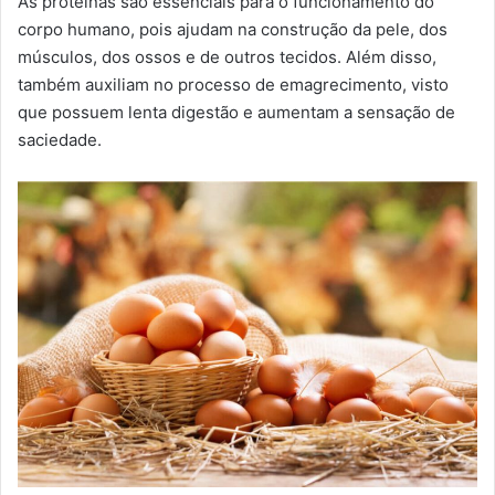
As proteínas são essenciais para o funcionamento do
-
corpo humano, pois ajudam na construção da pele, dos
m
músculos, dos ossos e de outros tecidos. Além disso,
a
também auxiliam no processo de emagrecimento, visto
i
que possuem lenta digestão e aumentam a sensação de
l
saciedade.