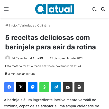
Menu
Switch
P
Início
/
Variedade
/
Culinária
5 receitas deliciosas com
berinjela para sair da rotina
EdiCase Jornal Atual
M
15 de novembro de 2024
a
Esta matéria foi atualizada em: 15 de novembro de 2024
n
3 minutos de leitura
d
e
Facebook
X
Messenger
WhatsApp
Telegram
Compartilhar via e-mail
Imprimir
u
m
e
A berinjela é um ingrediente incrivelmente versátil na
-
cozinha, capaz de se adaptar a uma ampla variedade de