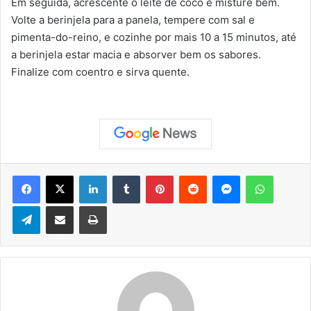
Em seguida, acrescente o leite de coco e misture bem.
Volte a berinjela para a panela, tempere com sal e
pimenta-do-reino, e cozinhe por mais 10 a 15 minutos, até
a berinjela estar macia e absorver bem os sabores.
Finalize com coentro e sirva quente.
Facebook
X
Linkedin
Tumblr
Pinterest
Reddit
Messenger
WhatsApp
Telegram
Compartilhar via e-mail
Imprimir