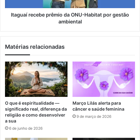
e
r
s
e
a
c
Itaguaí recebe prêmio da ONU-Habitat por gestão
b
e
ambiental
o
b
r
e
o
p
Matérias relacionadas
s
r
a
ê
s
m
p
i
a
o
r
d
a
a
d
O
i
N
O que é espiritualidade —
Março Lilás alerta para
a
U
significado real, diferença da
câncer e saúde feminina
b
-
religião e como desenvolver
9 de março de 2026
é
H
a sua
t
a
6 de junho de 2026
i
b
c
i