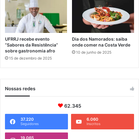
o
t
s
a
t
p
o
r
UFRRJ recebe evento
Dia dos Namorados: saiba
g
“Sabores da Resistência”
onde comer na Costa Verde
sobre gastronomia afro
e
10 de junho de 2025
s
15 de dezembro de 2025
t
ã
o
a
Nossas redes
m
b
i
62.345
e
n
37.220
6.060
t
Seguidores
Inscritos
a
l
19.065