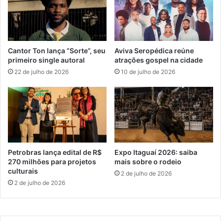
o
r
n
a
a
t
t
o
o
n
Cantor Ton lança “Sorte”, seu
Aviva Seropédica reúne
B
a
primeiro single autoral
atrações gospel na cidade
r
r
22 de julho de 2026
10 de julho de 2026
a
n
s
o
i
f
l
e
e
r
i
i
r
a
o
d
Petrobras lança edital de R$
Expo Itaguaí 2026: saiba
o
270 milhões para projetos
mais sobre o rodeio
d
culturais
2 de julho de 2026
e
2 de julho de 2026
C
a
r