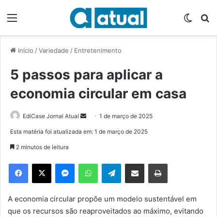
Menu
Switch
P
Início
/
Variedade
/
Entretenimento
5 passos para aplicar a
economia circular em casa
EdiCase Jornal Atual
M
1 de março de 2025
a
Esta matéria foi atualizada em: 1 de março de 2025
n
2 minutos de leitura
d
e
Facebook
X
Messenger
WhatsApp
Telegram
Compartilhar via e-mail
Imprimir
u
m
e
A economia circular propõe um modelo sustentável em
-
que os recursos são reaproveitados ao máximo, evitando