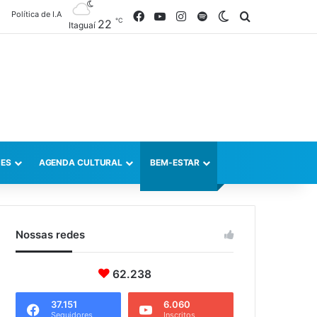
Política de I.A
Facebook
YouTube
Instagram
Spotify
Switch skin
Procurar po
℃
22
Itaguaí
ES
AGENDA CULTURAL
BEM-ESTAR
Nossas redes
62.238
37.151
6.060
Seguidores
Inscritos