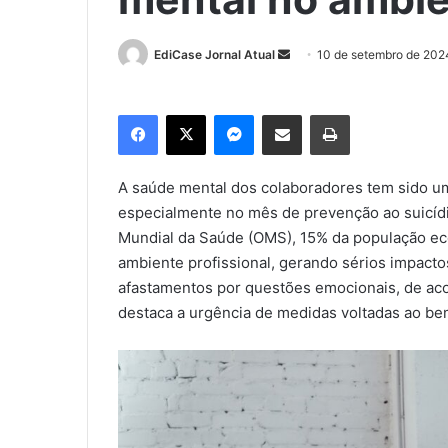
EdiCase Jornal Atual
M
10 de setembro de 202
a
n
Facebook
X
Messenger
Compartilhar via e-mail
Imprimir
d
e
u
A saúde mental dos colaboradores tem sido um
m
especialmente no mês de prevenção ao suicíd
e
Mundial da Saúde (OMS), 15% da população ec
-
ambiente profissional, gerando sérios impacto
m
afastamentos por questões emocionais, de aco
a
destaca a urgência de medidas voltadas ao be
i
l