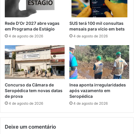
e
u
n
r
t
a
a
d
Rede D’Or 2027 abre vagas
SUS terá 100 mil consultas
c
e
em Programa de Estágio
mensais para vício em bets
o
c
4 de agosto de 2026
4 de agosto de 2026
l
r
o
e
c
t
a
a
r
e
c
s
r
t
i
a
Concurso da Câmara de
Inea aponta irregularidades
a
d
Seropédica tem novas datas
após vazamento em
n
o
de prova
Seropédica
ç
d
4 de agosto de 2026
4 de agosto de 2026
a
e
s
e
e
m
m
Deixe um comentário
e
s
r