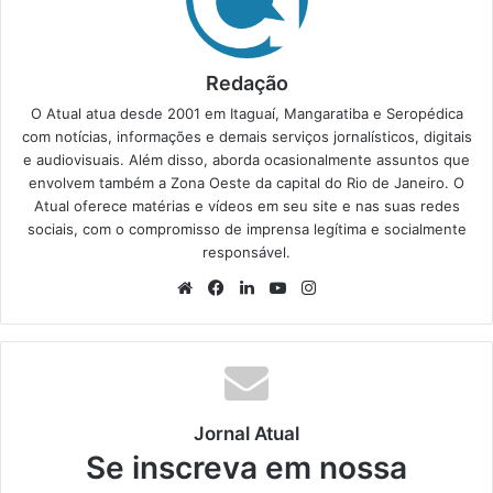
Redação
O Atual atua desde 2001 em Itaguaí, Mangaratiba e Seropédica
com notícias, informações e demais serviços jornalísticos, digitais
e audiovisuais. Além disso, aborda ocasionalmente assuntos que
envolvem também a Zona Oeste da capital do Rio de Janeiro. O
Atual oferece matérias e vídeos em seu site e nas suas redes
sociais, com o compromisso de imprensa legítima e socialmente
responsável.
We
Fa
Lin
Yo
Ins
bsi
ce
ke
uT
tag
te
bo
din
ub
ra
ok
e
m
Jornal Atual
Se inscreva em nossa