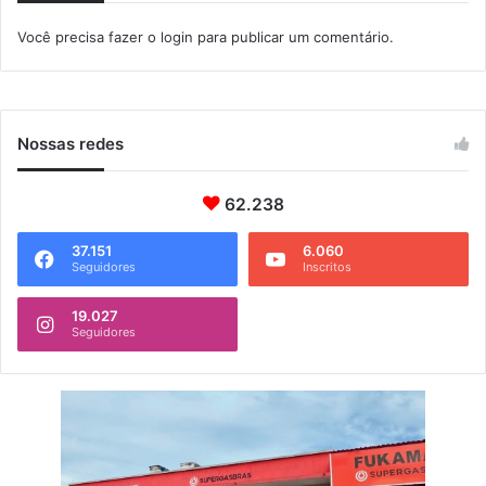
e
g
Você precisa fazer o
login
para publicar um comentário.
g
ê
u
n
r
c
a
i
n
a
Nossas redes
ç
a
d
62.238
u
r
37.151
6.060
a
Seguidores
Inscritos
n
t
19.027
Seguidores
e
e
n
c
h
e
n