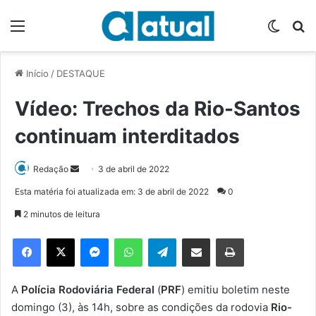
Menu
Switch
P
Início
/
DESTAQUE
Vídeo: Trechos da Rio-Santos
continuam interditados
Redação
M
3 de abril de 2022
a
Esta matéria foi atualizada em: 3 de abril de 2022
0
n
2 minutos de leitura
d
e
Facebook
X
Messenger
WhatsApp
Telegram
Compartilhar via e-mail
Imprimir
u
m
e
A
Polícia Rodoviária Federal
(
PRF
) emitiu boletim neste
-
domingo (3), às 14h, sobre as condições da rodovia
Rio-