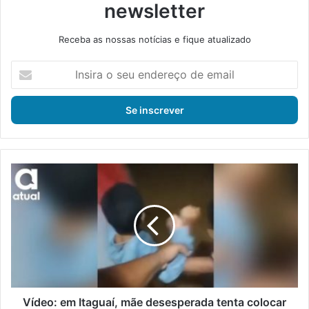
newsletter
Receba as nossas notícias e fique atualizado
I
n
s
i
r
a
o
s
V
e
í
u
d
e
e
n
o
d
:
e
e
r
m
e
I
ç
t
Vídeo: em Itaguaí, mãe desesperada tenta colocar