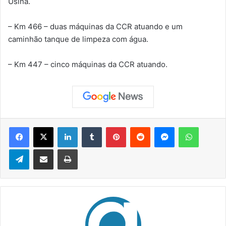
Usina.
– Km 466 – duas máquinas da CCR atuando e um
caminhão tanque de limpeza com água.
– Km 447 – cinco máquinas da CCR atuando.
Facebook
X
Linkedin
Tumblr
Pinterest
Reddit
Messenger
WhatsApp
Telegram
Compartilhar via e-mail
Imprimir