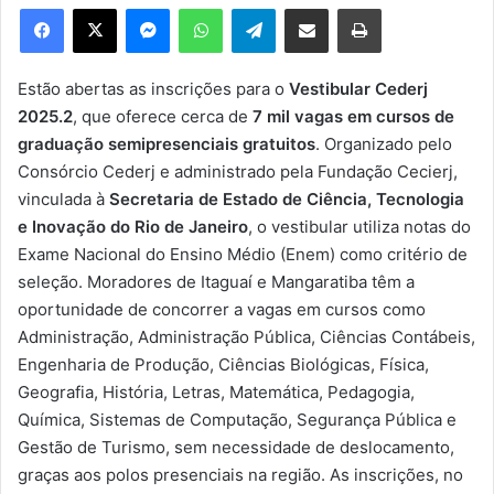
e
Facebook
X
Messenger
WhatsApp
Telegram
Compartilhar via e-mail
Imprimir
u
m
e
Estão abertas as inscrições para o
Vestibular Cederj
-
2025.2
, que oferece cerca de
7 mil vagas em cursos de
m
graduação semipresenciais gratuitos
. Organizado pelo
a
Consórcio Cederj e administrado pela Fundação Cecierj,
i
vinculada à
Secretaria de Estado de Ciência, Tecnologia
l
e Inovação do Rio de Janeiro
, o vestibular utiliza notas do
Exame Nacional do Ensino Médio (Enem) como critério de
seleção. Moradores de Itaguaí e Mangaratiba têm a
oportunidade de concorrer a vagas em cursos como
Administração, Administração Pública, Ciências Contábeis,
Engenharia de Produção, Ciências Biológicas, Física,
Geografia, História, Letras, Matemática, Pedagogia,
Química, Sistemas de Computação, Segurança Pública e
Gestão de Turismo, sem necessidade de deslocamento,
graças aos polos presenciais na região. As inscrições, no