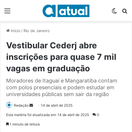
Menu
Switch
P
Início
/
Rio de Janeiro
Vestibular Cederj abre
inscrições para quase 7 mil
vagas em graduação
Moradores de Itaguaí e Mangaratiba contam
com polos presenciais e podem estudar em
universidades públicas sem sair da região
Redação
M
14 de abril de 2025
a
Esta matéria foi atualizada em: 14 de abril de 2025
0
n
1 minuto de leitura
d