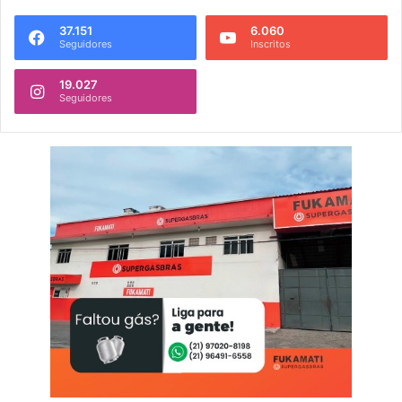
37.151
6.060
Seguidores
Inscritos
19.027
Seguidores