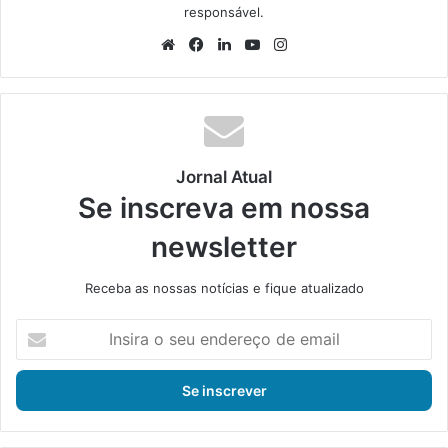
responsável.
We
Fa
Lin
Yo
Ins
bsi
ce
ke
uT
tag
te
bo
din
ub
ra
ok
e
m
Jornal Atual
Se inscreva em nossa
newsletter
Receba as nossas notícias e fique atualizado
I
n
s
i
r
a