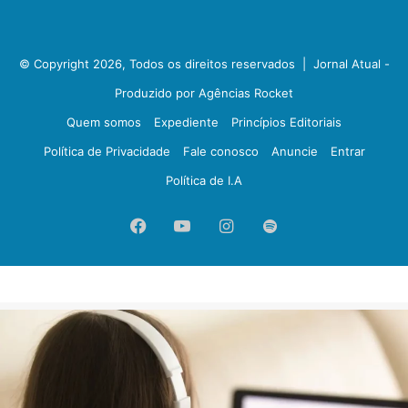
© Copyright 2026, Todos os direitos reservados |
Jornal Atual -
Produzido por Agências Rocket
Quem somos
Expediente
Princípios Editoriais
Política de Privacidade
Fale conosco
Anuncie
Entrar
Política de I.A
Facebook
YouTube
Instagram
Spotify