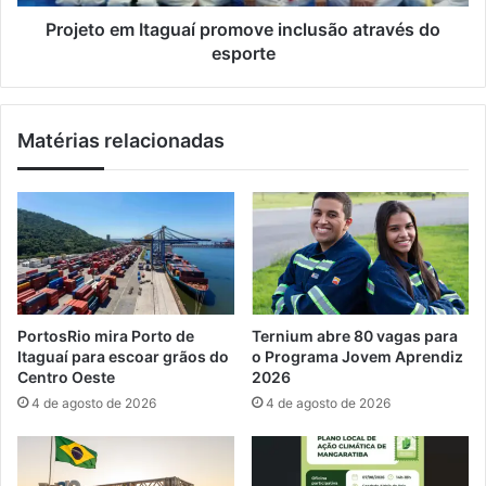
a
m
m
I
Projeto em Itaguaí promove inclusão através do
a
t
esporte
m
a
b
g
a
u
Matérias relacionadas
i
a
a
í
p
p
e
r
n
o
d
m
e
o
n
v
t
e
PortosRio mira Porto de
Ternium abre 80 vagas para
e
i
Itaguaí para escoar grãos do
o Programa Jovem Aprendiz
e
n
Centro Oeste
2026
c
c
4 de agosto de 2026
4 de agosto de 2026
h
l
e
u
i
s
a
ã