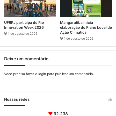
d
o
e
a
v
t
i
r
UFRRJ participa do Rio
Mangaratiba inicia
d
a
Innovation Week 2026
elaboração do Plano Local de
a
v
Ação Climática
4 de agosto de 2026
é
4 de agosto de 2026
s
d
o
Deixe um comentário
e
s
p
Você precisa fazer o
login
para publicar um comentário.
o
r
t
e
Nossas redes
62.238