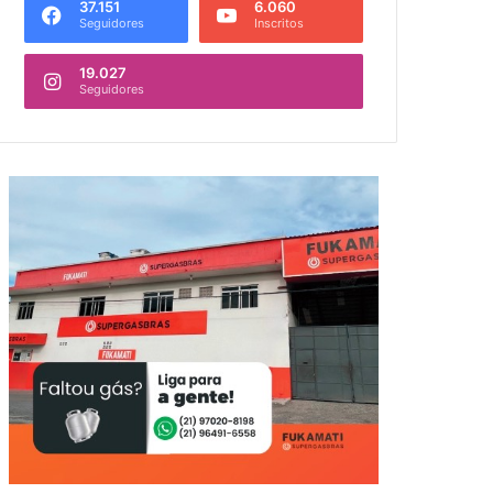
37.151
6.060
Seguidores
Inscritos
19.027
Seguidores