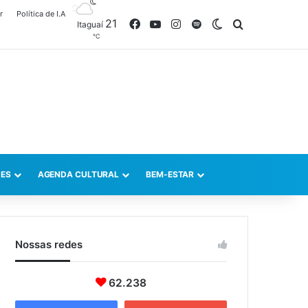
r
Política de I.A
21
Facebook
YouTube
Instagram
Spotify
Switch skin
Procurar po
Itaguaí
℃
ES
AGENDA CULTURAL
BEM-ESTAR
Nossas redes
62.238