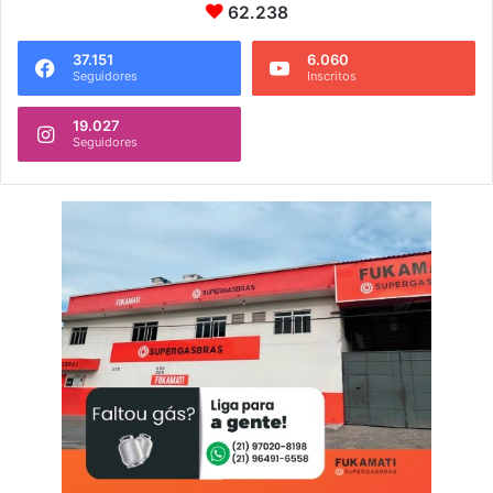
62.238
37.151
6.060
Seguidores
Inscritos
19.027
Seguidores