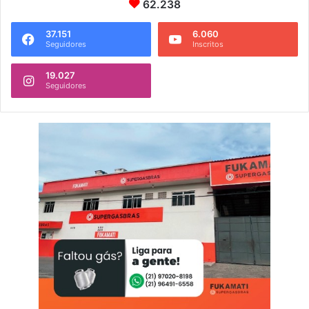
62.238
37.151
6.060
Seguidores
Inscritos
19.027
Seguidores