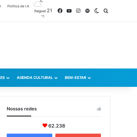
r
Política de I.A
21
Facebook
YouTube
Instagram
Spotify
Switch skin
Procurar po
Itaguaí
℃
ES
AGENDA CULTURAL
BEM-ESTAR
Nossas redes
62.238