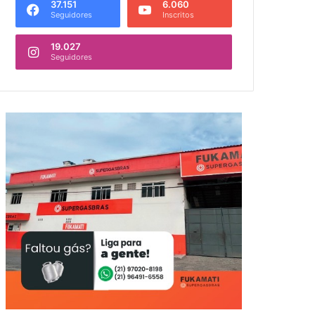
37.151
6.060
Seguidores
Inscritos
19.027
Seguidores