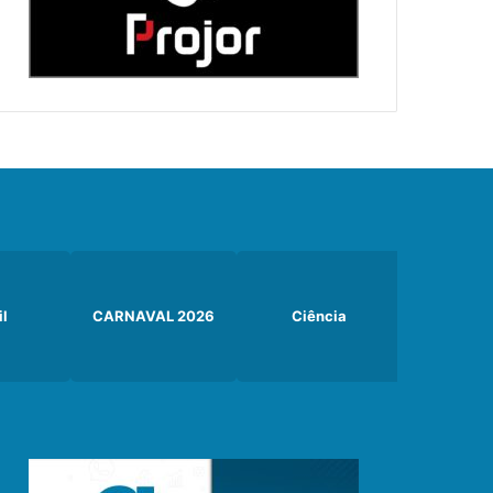
il
CARNAVAL 2026
Ciência
Curiosi