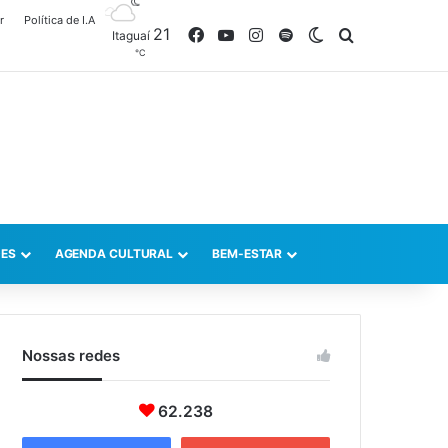
r
Política de I.A
21
Facebook
YouTube
Instagram
Spotify
Switch skin
Procurar po
Itaguaí
℃
ES
AGENDA CULTURAL
BEM-ESTAR
Nossas redes
62.238