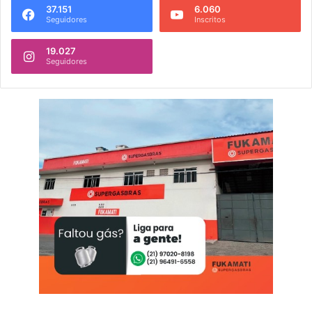
37.151
6.060
Seguidores
Inscritos
19.027
Seguidores