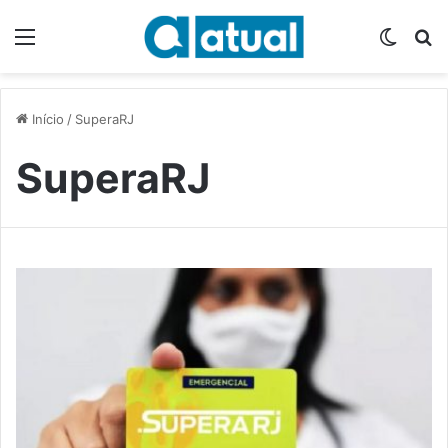
Menu
Switch
P
Início
/
SuperaRJ
SuperaRJ