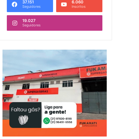
37.151
6.060
Seguidores
Inscritos
19.027
Seguidores