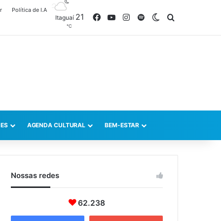
r
Política de I.A
21
Facebook
YouTube
Instagram
Spotify
Switch skin
Procurar po
Itaguaí
℃
ES
AGENDA CULTURAL
BEM-ESTAR
Nossas redes
62.238