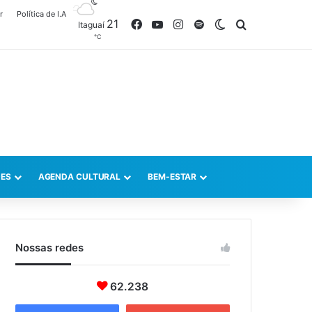
r
Política de I.A
21
Facebook
YouTube
Instagram
Spotify
Switch skin
Procurar po
Itaguaí
℃
ES
AGENDA CULTURAL
BEM-ESTAR
Nossas redes
62.238