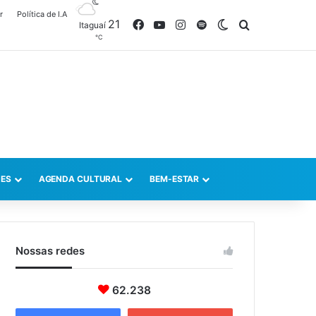
r
Política de I.A
21
Facebook
YouTube
Instagram
Spotify
Switch skin
Procurar po
Itaguaí
℃
ES
AGENDA CULTURAL
BEM-ESTAR
Nossas redes
62.238