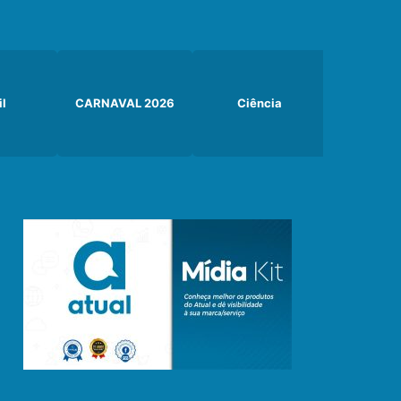
il
CARNAVAL 2026
Ciência
Curiosi