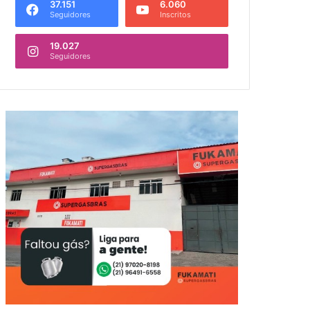
37.151
6.060
Seguidores
Inscritos
19.027
Seguidores