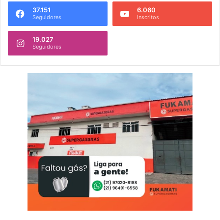
37.151
6.060
Seguidores
Inscritos
19.027
Seguidores