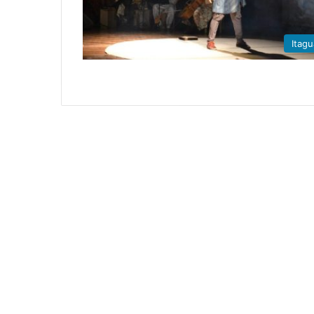
Itagu