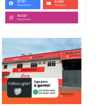
37.151
6.060
Seguidores
Inscritos
19.027
Seguidores