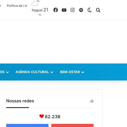
r
Política de I.A
21
Facebook
YouTube
Instagram
Spotify
Switch skin
Procurar po
Itaguaí
℃
ES
AGENDA CULTURAL
BEM-ESTAR
Nossas redes
62.238