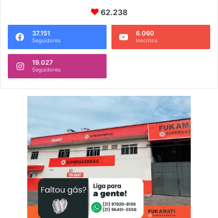
62.238
37.151
6.060
Seguidores
Inscritos
19.027
Seguidores