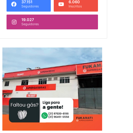
37.151
6.060
Seguidores
Inscritos
19.027
Seguidores