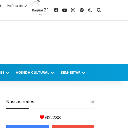
r
Política de I.A
21
Facebook
YouTube
Instagram
Spotify
Switch skin
Procurar po
Itaguaí
℃
ES
AGENDA CULTURAL
BEM-ESTAR
Nossas redes
62.238