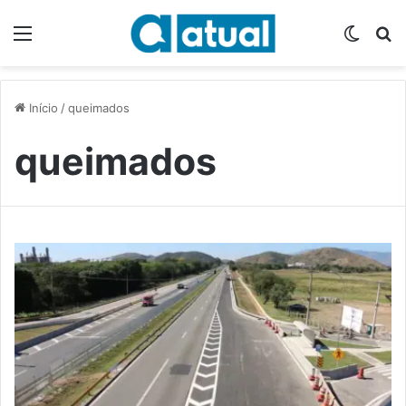
Menu
Switch
P
Início
/
queimados
queimados