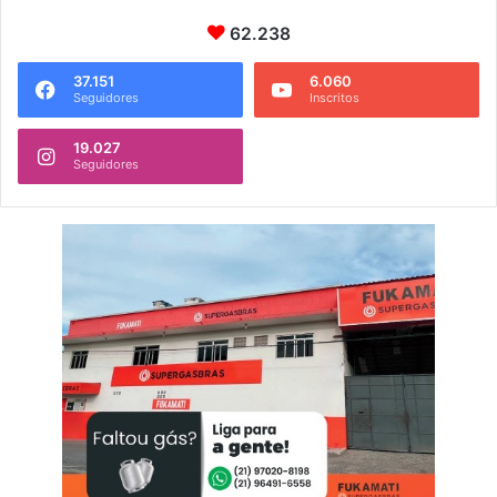
62.238
37.151
6.060
Seguidores
Inscritos
19.027
Seguidores