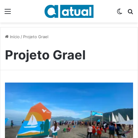
Menu
Switch
P
Início
/
Projeto Grael
Projeto Grael