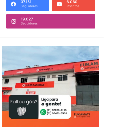
37.151
6.060
Seguidores
Inscritos
19.027
Seguidores