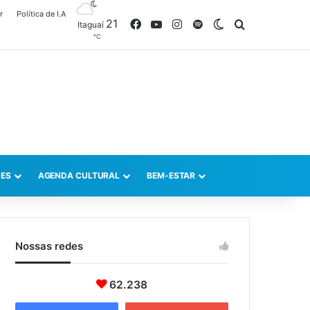
r
Política de I.A
21
Facebook
YouTube
Instagram
Spotify
Switch skin
Procurar po
Itaguaí
℃
ES
AGENDA CULTURAL
BEM-ESTAR
Nossas redes
62.238