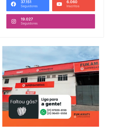
37.151
6.060
Seguidores
Inscritos
19.027
Seguidores