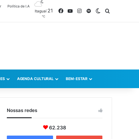
r
Política de I.A
21
Facebook
YouTube
Instagram
Spotify
Switch skin
Procurar po
Itaguaí
℃
ES
AGENDA CULTURAL
BEM-ESTAR
Nossas redes
62.238