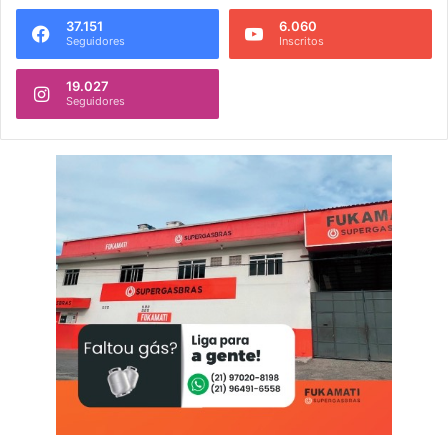
37.151
6.060
Seguidores
Inscritos
19.027
Seguidores