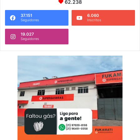
62.238
37.151
6.060
Seguidores
Inscritos
19.027
Seguidores