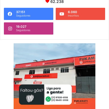
62.238
37.151
6.060
Seguidores
Inscritos
19.027
Seguidores