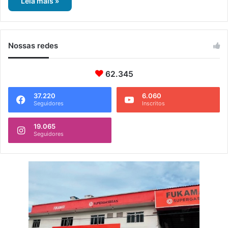
Leia mais »
Nossas redes
62.345
37.220
6.060
Seguidores
Inscritos
19.065
Seguidores