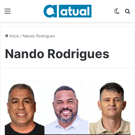
Menu
Switch
P
Início
/
Nando Rodrigues
Nando Rodrigues