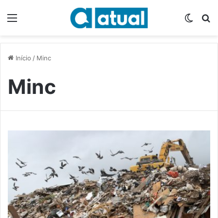
Menu
Switch
P
Início
/
Minc
Minc