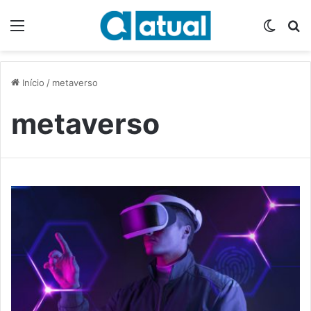
Menu
Switch
P
Início
/
metaverso
metaverso