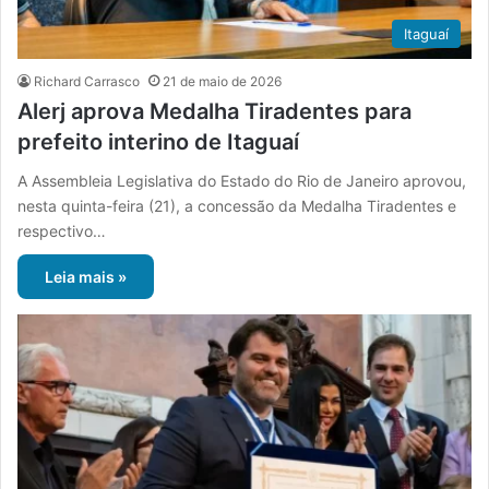
Itaguaí
Richard Carrasco
21 de maio de 2026
Alerj aprova Medalha Tiradentes para
prefeito interino de Itaguaí
A Assembleia Legislativa do Estado do Rio de Janeiro aprovou,
nesta quinta-feira (21), a concessão da Medalha Tiradentes e
respectivo…
Leia mais »