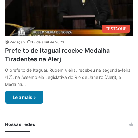
DESTAQUE
Redação
18 de abril de 2023
Prefeito de Itaguaí recebe Medalha
Tiradentes na Alerj
O prefeito de Itaguaí, Rubem Vieira, recebeu na segunda-feira
(17), na Assembleia Legislativa do Rio de Janeiro (Alerj), a
Medalha…
Leia mais »
Nossas redes