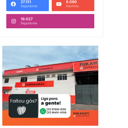
37.151
6.060
Seguidores
Inscritos
19.027
Seguidores