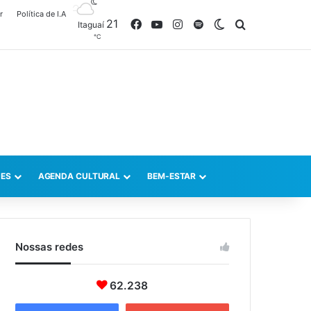
r
Política de I.A
21
Facebook
YouTube
Instagram
Spotify
Switch skin
Procurar po
Itaguaí
℃
ES
AGENDA CULTURAL
BEM-ESTAR
Nossas redes
62.238