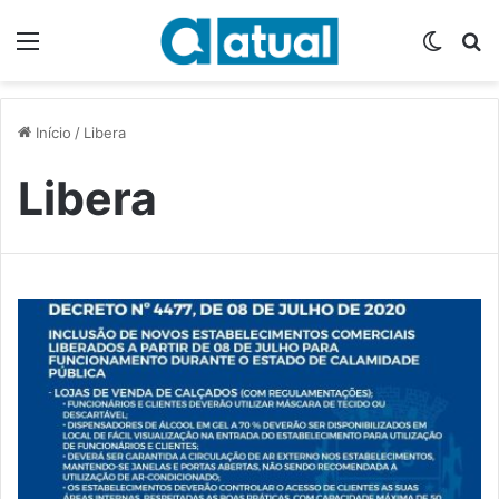
Menu
Switch
P
Início
/
Libera
Libera