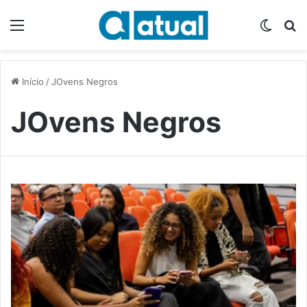
Menu
Switch
P
Início
/
JOvens Negros
JOvens Negros