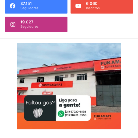
37.151
6.060
Seguidores
Inscritos
19.027
Seguidores