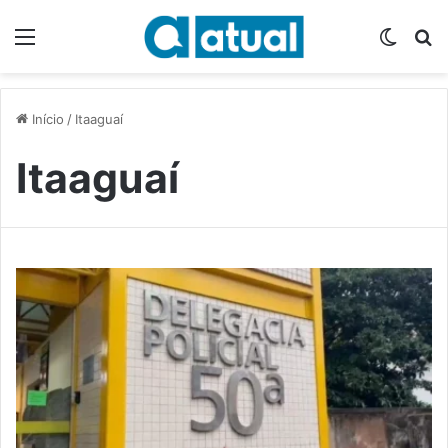
Menu
Switch
P
Início
/
Itaaguaí
Itaaguaí