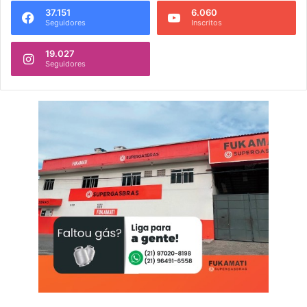
37.151
6.060
Seguidores
Inscritos
19.027
Seguidores