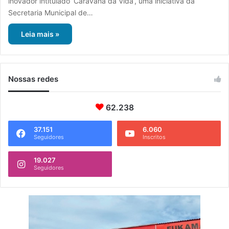
inovador intitulado ‘Caravana da Vida’, uma iniciativa da
Secretaria Municipal de…
Leia mais »
Nossas redes
62.238
37.151
6.060
Seguidores
Inscritos
19.027
Seguidores