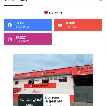
62.238
37.151
6.060
Seguidores
Inscritos
19.027
Seguidores