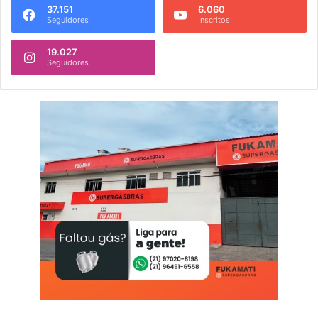
37.151
6.060
Seguidores
Inscritos
19.027
Seguidores