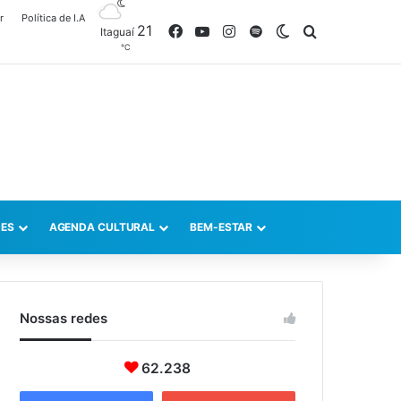
r
Política de I.A
21
Facebook
YouTube
Instagram
Spotify
Switch skin
Procurar po
Itaguaí
℃
ES
AGENDA CULTURAL
BEM-ESTAR
Nossas redes
62.238