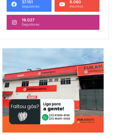
37.151
6.060
Seguidores
Inscritos
19.027
Seguidores